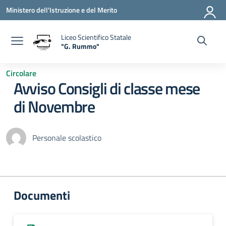
Vai ai contenuti
Vai al menu di navigazione
Vai al footer
Ministero dell'Istruzione e del Merito
Liceo Scientifico Statale
"G. Rummo"
— Visita la pagina iniziale della scuola
Circolare
Avviso Consigli di classe mese
di Novembre
Personale scolastico
Documenti