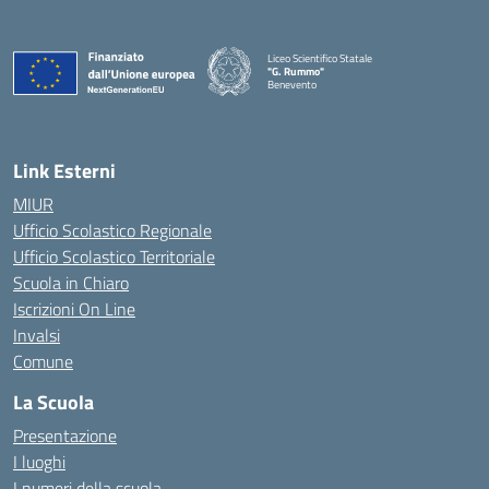
Liceo Scientifico Statale
"G. Rummo"
Benevento
— Visita la pagina iniziale della scuola
Link Esterni
MIUR
Ufficio Scolastico Regionale
Ufficio Scolastico Territoriale
Scuola in Chiaro
Iscrizioni On Line
Invalsi
Comune
La Scuola
Presentazione
I luoghi
I numeri della scuola