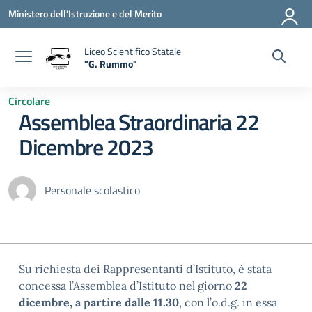
Vai ai contenuti
Vai al menu di navigazione
Vai al footer
Ministero dell'Istruzione e del Merito
Liceo Scientifico Statale
"G. Rummo"
— Visita la pagina iniziale della scuola
Circolare
Assemblea Straordinaria 22
Dicembre 2023
Personale scolastico
Su richiesta dei Rappresentanti d’Istituto, è stata
concessa l’Assemblea d’Istituto nel giorno
22
dicembre, a partire dalle 11.30
, con l’o.d.g. in essa