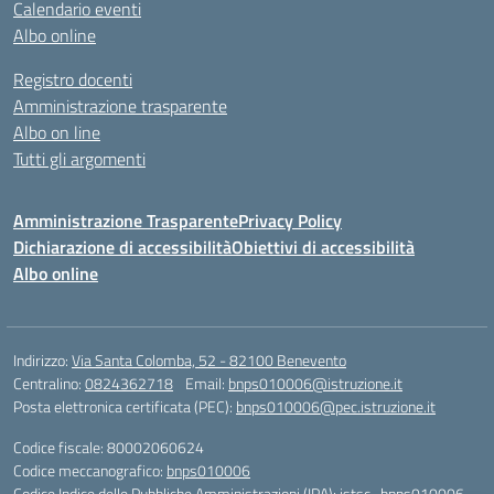
Calendario eventi
Albo online
Registro docenti
Amministrazione trasparente
Albo on line
Tutti gli argomenti
Amministrazione Trasparente
Privacy Policy
Dichiarazione di accessibilità
Obiettivi di accessibilità
Albo online
Indirizzo:
Via Santa Colomba, 52 - 82100 Benevento
Centralino:
0824362718
Email:
bnps010006@istruzione.it
Posta elettronica certificata (PEC):
bnps010006@pec.istruzione.it
Codice fiscale: 80002060624
Codice meccanografico:
bnps010006
Codice Indice delle Pubbliche Amministrazioni (IPA): istsc_bnps010006