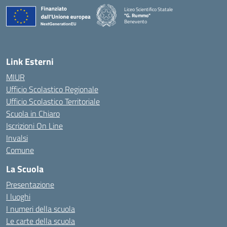
Liceo Scientifico Statale
"G. Rummo"
Benevento
— Visita la pagina iniziale della scuola
Link Esterni
MIUR
Ufficio Scolastico Regionale
Ufficio Scolastico Territoriale
Scuola in Chiaro
Iscrizioni On Line
Invalsi
Comune
La Scuola
Presentazione
I luoghi
I numeri della scuola
Le carte della scuola