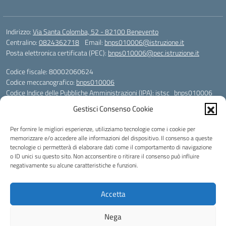
Indirizzo:
Via Santa Colomba, 52 - 82100 Benevento
Centralino:
0824362718
Email:
bnps010006@istruzione.it
Posta elettronica certificata (PEC):
bnps010006@pec.istruzione.it
Codice fiscale: 80002060624
Codice meccanografico:
bnps010006
Codice Indice delle Pubbliche Amministrazioni (IPA): istsc_bnps010006
Codice unico di fatturazione (CUF): UFHWS5
Gestisci Consenso Cookie
Codice IPA: istsc_bnps010006
Per fornire le migliori esperienze, utilizziamo tecnologie come i cookie per
Codice Univoco per le fatture elettroniche: UFHWS5
memorizzare e/o accedere alle informazioni del dispositivo. Il consenso a queste
Liceo Scientifico "Gaetano Rummo"
tecnologie ci permetterà di elaborare dati come il comportamento di navigazione
Conto Corrente Bancario (C.C.B.):
o ID unici su questo sito. Non acconsentire o ritirare il consenso può influire
IT17 H 03069 15003 100000046036
negativamente su alcune caratteristiche e funzioni.
INTESA SAN PAOLO SPA
Conto Tesoreria
Accetta
CODICE TESORERIA: TU-421-0310110
IBAN: IT 84 E 01000 04306 TU0000017891
Nega