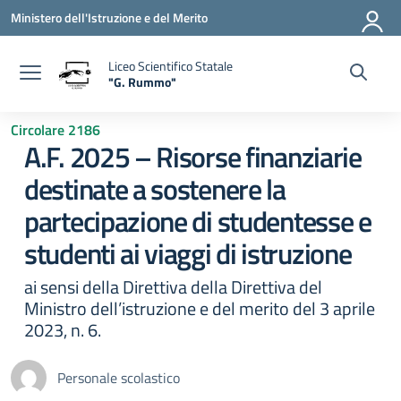
Vai ai contenuti
Vai al menu di navigazione
Vai al footer
Ministero dell'Istruzione e del Merito
Liceo Scientifico Statale
"G. Rummo"
— Visita la pagina iniziale della scuola
Circolare 2186
A.F. 2025 – Risorse finanziarie
destinate a sostenere la
partecipazione di studentesse e
studenti ai viaggi di istruzione
ai sensi della Direttiva della Direttiva del
Ministro dell’istruzione e del merito del 3 aprile
2023, n. 6.
Personale scolastico