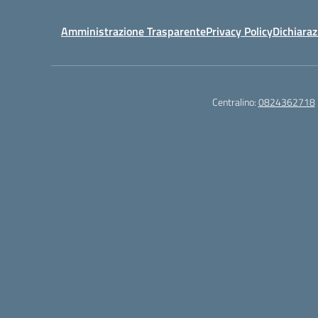
Amministrazione Trasparente
Privacy Policy
Dichiaraz
Centralino:
0824362718