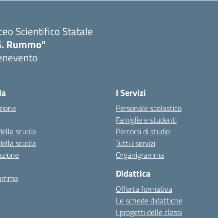
ceo Scientifico Statale
G. Rummo"
enevento
Visita la pagina iniziale della scuola
la
I Servizi
zione
Personale scolastico
Famiglie e studenti
della scuola
Percorsi di studio
della scuola
Tutti i servizi
azione
Organigramma
Didattica
ramma
Offerta formativa
Le schede didattiche
I progetti delle classi