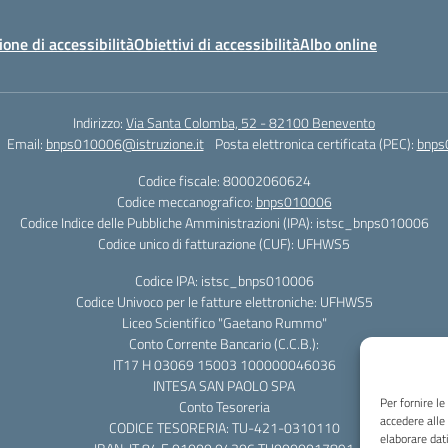
ione di accessibilità
Obiettivi di accessibilità
Albo online
Indirizzo:
Via Santa Colomba, 52 - 82100 Benevento
Email:
bnps010006@istruzione.it
Posta elettronica certificata (PEC):
bnps
Codice fiscale: 80002060624
Codice meccanografico:
bnps010006
Codice Indice delle Pubbliche Amministrazioni (IPA): istsc_bnps010006
Codice unico di fatturazione (CUF): UFHWS5
Codice IPA: istsc_bnps010006
Codice Univoco per le fatture elettroniche: UFHWS5
Liceo Scientifico "Gaetano Rummo"
Conto Corrente Bancario (C.C.B.):
IT17 H 03069 15003 100000046036
INTESA SAN PAOLO SPA
Per fornire l
Conto Tesoreria
accedere alle
CODICE TESORERIA: TU-421-0310110
elaborare dat