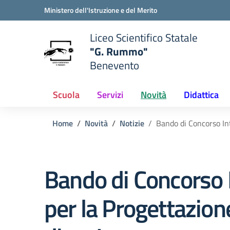
Vai ai contenuti
Vai al menu di navigazione
Vai al footer
Ministero dell'Istruzione e del Merito
Liceo Scientifico Statale
"G. Rummo"
Benevento
e della scuola
— Visita la pagina iniziale del
Scuola
Servizi
Novità
Didattica
Home
Novità
Notizie
Bando di Concorso In
Bando di Concorso 
per la Progettazion