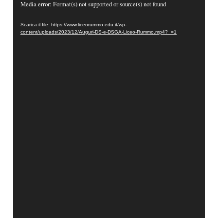
Video
Media error: Format(s) not supported or source(s) not found
Player
Scarica il file: https://www.liceorummo.edu.it/wp-
content/uploads/2023/12/Auguri-DS-e-DSGA-Liceo-Rummo.mp4?_=1