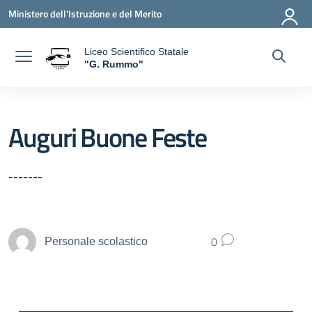
Vai ai contenuti
Vai al menu di navigazione
Vai al footer
Ministero dell'Istruzione e del Merito
Liceo Scientifico Statale
a
"G. Rummo"
— Visita la pagina iniziale della scuola
Auguri Buone Feste
-------
0
Personale scolastico