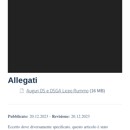
Allegati
Auguri DS e DSGA Liceo Rummo
(16 MB)
Pubblicato:
Revisione:
20.12.2023
-
20.12.2023
Eccetto dove diversamente specificato, questo articolo è stato