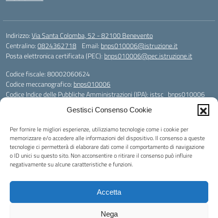
Indirizzo:
Via Santa Colomba, 52 - 82100 Benevento
Centralino:
0824362718
Email:
bnps010006@istruzione.it
Posta elettronica certificata (PEC):
bnps010006@pec.istruzione.it
Codice fiscale: 80002060624
Codice meccanografico:
bnps010006
Codice Indice delle Pubbliche Amministrazioni (IPA): istsc_bnps010006
Codice unico di fatturazione (CUF): UFHWS5
Gestisci Consenso Cookie
Codice IPA: istsc_bnps010006
Per fornire le migliori esperienze, utilizziamo tecnologie come i cookie per
Codice Univoco per le fatture elettroniche: UFHWS5
memorizzare e/o accedere alle informazioni del dispositivo. Il consenso a queste
Liceo Scientifico "Gaetano Rummo"
tecnologie ci permetterà di elaborare dati come il comportamento di navigazione
Conto Corrente Bancario (C.C.B.):
o ID unici su questo sito. Non acconsentire o ritirare il consenso può influire
IT17 H 03069 15003 100000046036
negativamente su alcune caratteristiche e funzioni.
INTESA SAN PAOLO SPA
Conto Tesoreria
Accetta
CODICE TESORERIA: TU-421-0310110
IBAN: IT 84 E 01000 04306 TU0000017891
Nega