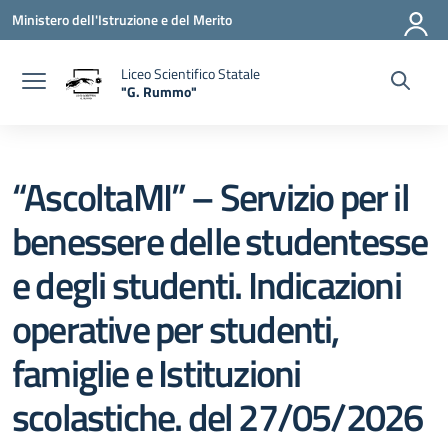
Vai ai contenuti
Vai al menu di navigazione
Vai al footer
Ministero dell'Istruzione e del Merito
Liceo Scientifico Statale
"G. Rummo"
— Visita la pagina iniziale della scuola
“AscoltaMI” – Servizio per il
benessere delle studentesse
e degli studenti. Indicazioni
operative per studenti,
famiglie e Istituzioni
scolastiche. del 27/05/2026