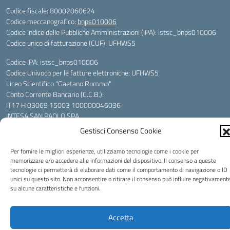
Codice fiscale: 80002060624
Codice meccanografico:
bnps010006
Codice Indice delle Pubbliche Amministrazioni (IPA): istsc_bnps010006
Codice unico di fatturazione (CUF): UFHWS5
Codice IPA: istsc_bnps010006
Codice Univoco per le fatture elettroniche: UFHWS5
Liceo Scientifico "Gaetano Rummo"
Conto Corrente Bancario (C.C.B.):
IT17 H 03069 15003 100000046036
INTESA SAN PAOLO SPA
Conto Tesoreria
Gestisci Consenso Cookie
CODICE TESORERIA: TU-421-0310110
IBAN: IT 84 E 01000 04306 TU0000017891
Per fornire le migliori esperienze, utilizziamo tecnologie come i cookie per
memorizzare e/o accedere alle informazioni del dispositivo. Il consenso a queste
tecnologie ci permetterà di elaborare dati come il comportamento di navigazione o ID
Idea e progetto di Designers Italia
unici su questo sito. Non acconsentire o ritirare il consenso può influire negativament
su alcune caratteristiche e funzioni.
Accetta