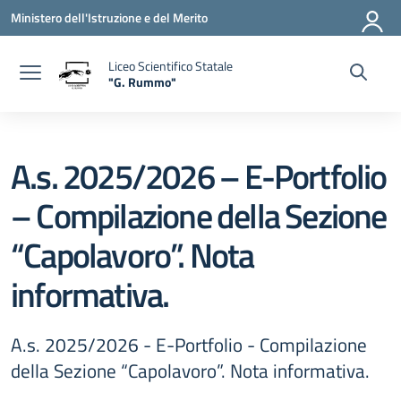
Vai ai contenuti
Vai al menu di navigazione
Vai al footer
Ministero dell'Istruzione e del Merito
Liceo Scientifico Statale
"G. Rummo"
— Visita la pagina iniziale della scuola
A.s. 2025/2026 – E-Portfolio
– Compilazione della Sezione
“Capolavoro”. Nota
informativa.
A.s. 2025/2026 - E-Portfolio - Compilazione
della Sezione “Capolavoro”. Nota informativa.