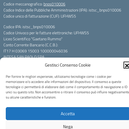
Codice meccanografico:
bnps010006
Codice Indice delle Pubbliche Amministrazioni (IPA): istsc_bnps010006
Codice unico di fatturazione (CUF): UFHWS5
Codice IPA: istsc_bnps010006
Codice Univoco per le fatture elettroniche: UFHWS5
Liceo Scientifico "Gaetano Rummo"
Conto Corrente Bancario (C.C.B.):
IT17 H 03069 15003 100000046036
INTESA SAN PAOLO SPA
Conto Tesoreria
Gestisci Consenso Cookie
CODICE TESORERIA: TU-421-0310110
IBAN: IT 84 E 01000 04306 TU0000017891
Per fornire le migliori esperienze, utilizziamo tecnologie come i cookie per
memorizzare e/o accedere alle informazioni del dispositivo. Il consenso a queste
tecnologie ci permetterà di elaborare dati come il comportamento di navigazione o ID
Idea e progetto di Designers Italia
unici su questo sito. Non acconsentire o ritirare il consenso può influire negativament
su alcune caratteristiche e funzioni.
Accetta
Nega